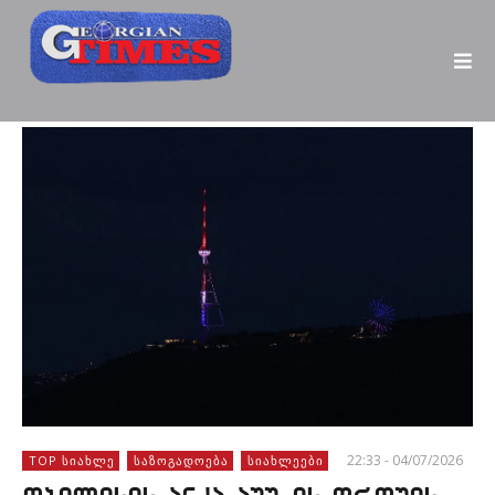
22:33 - 04/07/2026
TOP ᲡᲘᲐᲮᲚᲔ
ᲡᲐᲖᲝᲒᲐᲓᲝᲔᲑᲐ
ᲡᲘᲐᲮᲚᲔᲔᲑᲘ