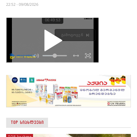
22:52 - 09/08/2026
TOP ᲡᲘᲐᲮᲚᲔᲔᲑᲘ
TOP ᲡᲘᲐᲮᲚᲔ