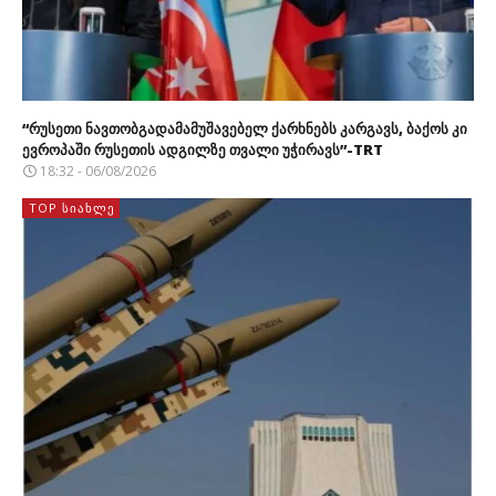
“რუსეთი ნავთობგადამამუშავებელ ქარხნებს კარგავს, ბაქოს კი
ევროპაში რუსეთის ადგილზე თვალი უჭირავს”-TRT
18:32 - 06/08/2026
TOP ᲡᲘᲐᲮᲚᲔ