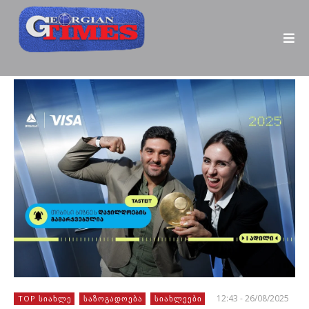
12:43 - 26/08/2025
TOP ᲡᲘᲐᲮᲚᲔ
ᲡᲐᲖᲝᲒᲐᲓᲝᲔᲑᲐ
ᲡᲘᲐᲮᲚᲔᲔᲑᲘ