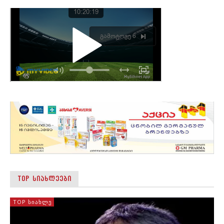
TOP ᲡᲘᲐᲮᲚᲔᲔᲑᲘ
TOP ᲡᲘᲐᲮᲚᲔ