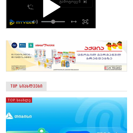
TOP ᲡᲘᲐᲮᲚᲔᲔᲑᲘ
TOP ᲡᲘᲐᲮᲚᲔ