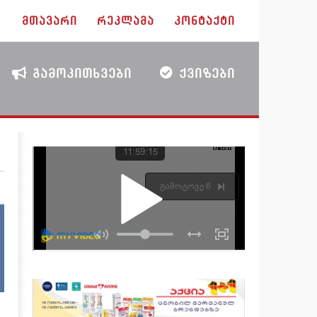
ᲛᲗᲐᲕᲐᲠᲘ
ᲠᲔᲙᲚᲐᲛᲐ
ᲙᲝᲜᲢᲐᲥᲢᲘ
ᲒᲐᲛᲝᲙᲘᲗᲮᲕᲔᲑᲘ
ᲥᲕᲘᲖᲔᲑᲘ