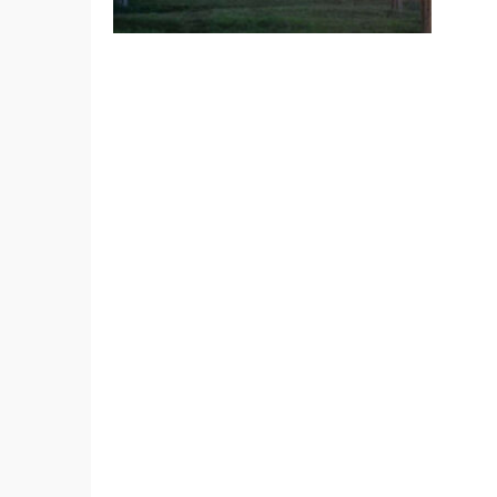
სამუშ
„რეკრ
მხრი
განმ
შეიცვ
უფრო 
რეკრე