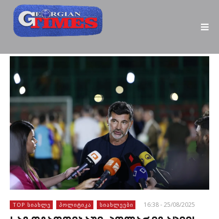
16:38 - 25/08/2025
TOP ᲡᲘᲐᲮᲚᲔ
ᲞᲝᲚᲘᲢᲘᲙᲐ
ᲡᲘᲐᲮᲚᲔᲔᲑᲘ