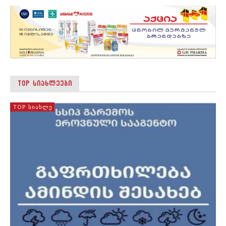
TOP ᲡᲘᲐᲮᲚᲔᲔᲑᲘ
TOP ᲡᲘᲐᲮᲚᲔ