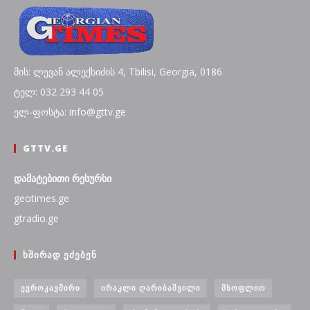
მის: ლევან ალექსიძის 4, Tbilisi, Georgia, 0186
ტელ: 032 293 44 05
ელ-ფოსტა: info@gttv.ge
GTTV.GE
დამატებითი რესურსი
geotimes.ge
gtradio.ge
ᲮᲨᲘᲠᲐᲓ ᲔᲫᲔᲑᲔᲜ
ᲔᲕᲠᲝᲙᲐᲕᲨᲘᲠᲘ
ᲘᲠᲐᲙᲚᲘ ᲦᲐᲠᲘᲑᲐᲨᲕᲘᲚᲘ
ᲛᲡᲝᲤᲚᲘᲝ