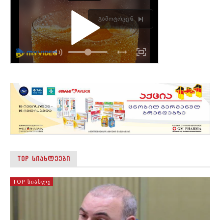
TOP ᲡᲘᲐᲮᲚᲔᲔᲑᲘ
TOP ᲡᲘᲐᲮᲚᲔ