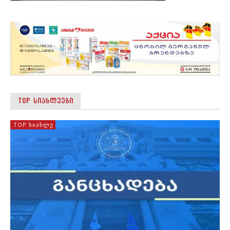
TOP ᲡᲘᲐᲮᲚᲔᲔᲑᲘ
TOP ᲡᲘᲐᲮᲚᲔ