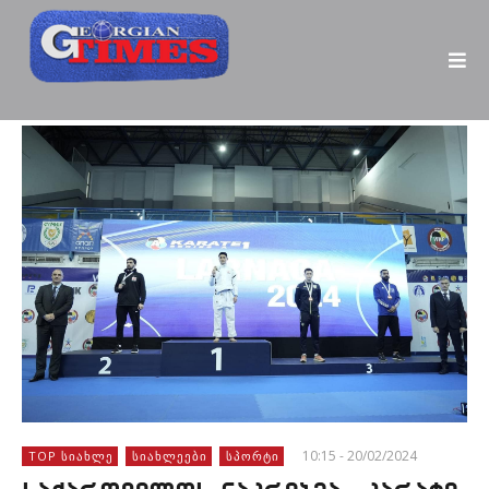
10:15 - 20/02/2024
TOP ᲡᲘᲐᲮᲚᲔ
ᲡᲘᲐᲮᲚᲔᲔᲑᲘ
ᲡᲞᲝᲠᲢᲘ