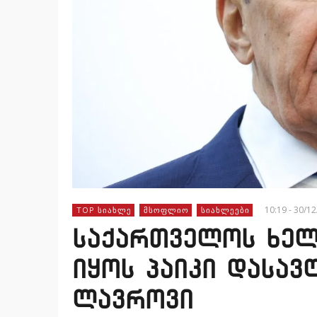
10:19 - 30/1
TOP ᲡᲘᲐᲮᲚᲔ
ᲛᲡᲝᲤᲚᲘᲝ
ᲡᲘᲐᲮᲚᲔᲔᲑᲘ
საქართველოს ხელ
იყოს პაიკი დასავ
ლავროვი