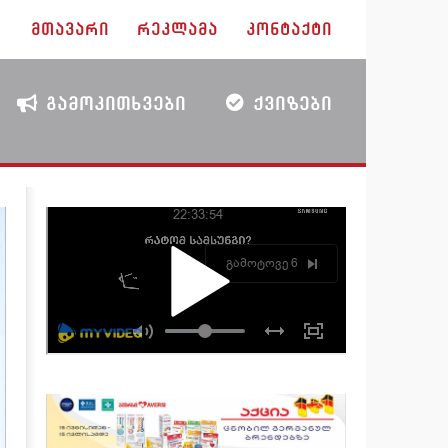
ᲛᲗᲐᲕᲐᲠᲘ
ᲠᲔᲙᲚᲐᲛᲐ
ᲙᲝᲜᲢᲐᲥᲢᲘ
ᲒᲐᲛᲝᲙᲘᲗᲮᲕᲔᲑᲘ
ᲥᲕᲘᲖᲔᲑᲘ