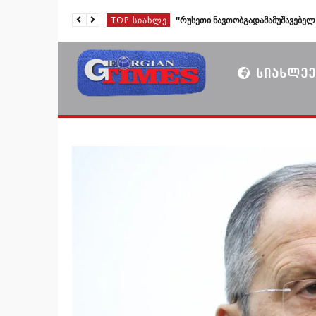
TOP ᲡᲘᲐᲮᲚᲔ
TOP ᲡᲘᲐᲮᲚᲔ
TOP ᲡᲘᲐᲮᲚᲔ
ᲡᲘᲐᲮᲚᲔᲔ
TOP ᲡᲘᲐᲮᲚᲔ