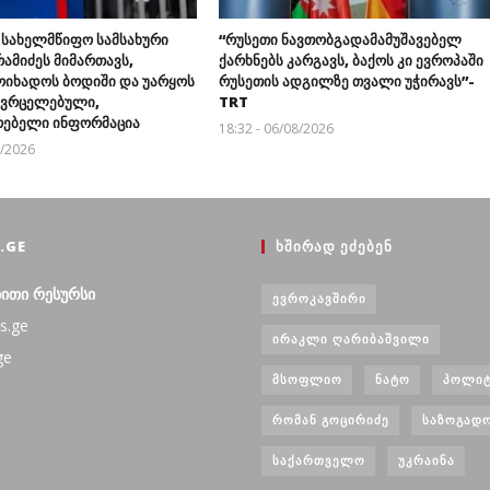
 სახელმწიფო სამსახური
“რუსეთი ნავთობგადამამუშავებელ
ამიძეს მიმართავს,
ქარხნებს კარგავს, ბაქოს კი ევროპაში
ოიხადოს ბოდიში და უარყოს
რუსეთის ადგილზე თვალი უჭირავს”-
გავრცელებული,
TRT
ებელი ინფორმაცია
18:32 - 06/08/2026
8/2026
.GE
ᲮᲨᲘᲠᲐᲓ ᲔᲫᲔᲑᲔᲜ
ბითი რესურსი
ᲔᲕᲠᲝᲙᲐᲕᲨᲘᲠᲘ
s.ge
ᲘᲠᲐᲙᲚᲘ ᲦᲐᲠᲘᲑᲐᲨᲕᲘᲚᲘ
ge
ᲛᲡᲝᲤᲚᲘᲝ
ᲜᲐᲢᲝ
ᲞᲝᲚᲘᲢ
ᲠᲝᲛᲐᲜ ᲒᲝᲪᲘᲠᲘᲫᲔ
ᲡᲐᲖᲝᲒᲐᲓ
ᲡᲐᲥᲐᲠᲗᲕᲔᲚᲝ
ᲣᲙᲠᲐᲘᲜᲐ