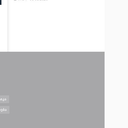
ᲘᲙᲐ
ᲝᲔᲑᲐ