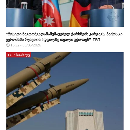
“რუსეთი ნავთობგადამამუშავებელ ქარხნებს კარგავს, ბაქოს კი
ევროპაში რუსეთის ადგილზე თვალი უჭირავს”-TRT
18:32 - 06/08/2026
TOP ᲡᲘᲐᲮᲚᲔ