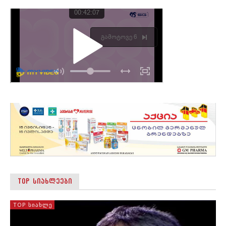
TOP ᲡᲘᲐᲮᲚᲔᲔᲑᲘ
TOP ᲡᲘᲐᲮᲚᲔ