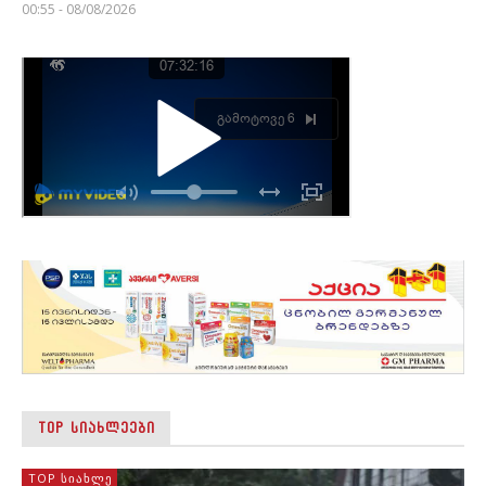
00:55 - 08/08/2026
TOP ᲡᲘᲐᲮᲚᲔᲔᲑᲘ
TOP ᲡᲘᲐᲮᲚᲔ