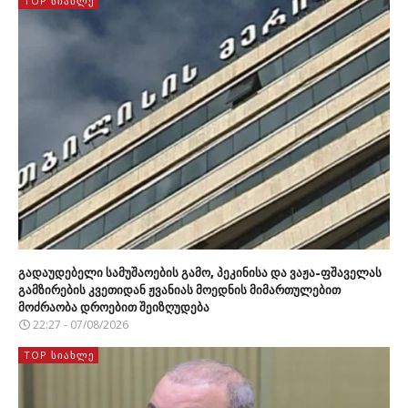
TOP ᲡᲘᲐᲮᲚᲔ
გადაუდებელი სამუშაოების გამო, პეკინისა და ვაჟა-ფშაველას
გამზირების კვეთიდან ჟვანიას მოედნის მიმართულებით
მოძრაობა დროებით შეიზღუდება
22:27 - 07/08/2026
TOP ᲡᲘᲐᲮᲚᲔ