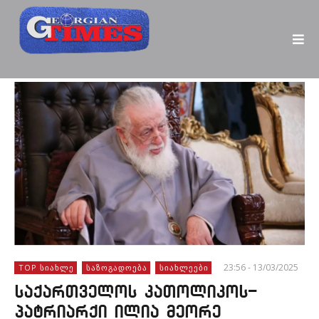
23:56 - 13/03/2025
TOP ᲡᲘᲐᲮᲚᲔ
ᲡᲐᲖᲝᲒᲐᲓᲝᲔᲑᲐ
ᲡᲘᲐᲮᲚᲔᲔᲑᲘ
საქართველოს კათოლიკოს-
პატრიარქი ილია მეორე