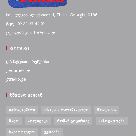
მის: ლევან ალექსიძის 4, Tbilisi, Georgia, 0186
ტელ: 032 293 44 05
ელ-ფოსტა: info@gttv.ge
GTTV.GE
დამატებითი რესურსი
geotimes.ge
gtradio.ge
ᲮᲨᲘᲠᲐᲓ ᲔᲫᲔᲑᲔᲜ
ᲔᲕᲠᲝᲙᲐᲕᲨᲘᲠᲘ
ᲘᲠᲐᲙᲚᲘ ᲦᲐᲠᲘᲑᲐᲨᲕᲘᲚᲘ
ᲛᲡᲝᲤᲚᲘᲝ
ᲜᲐᲢᲝ
ᲞᲝᲚᲘᲢᲘᲙᲐ
ᲠᲝᲛᲐᲜ ᲒᲝᲪᲘᲠᲘᲫᲔ
ᲡᲐᲖᲝᲒᲐᲓᲝᲔᲑᲐ
ᲡᲐᲥᲐᲠᲗᲕᲔᲚᲝ
ᲣᲙᲠᲐᲘᲜᲐ