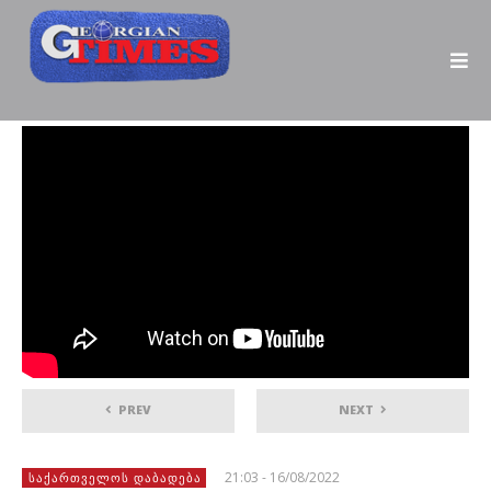
PREV
NEXT
21:03 - 16/08/2022
ᲡᲐᲥᲐᲠᲗᲕᲔᲚᲝᲡ ᲓᲐᲑᲐᲓᲔᲑᲐ