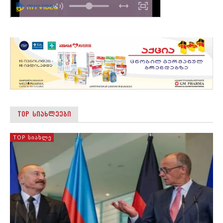
TOP ᲡᲘᲐᲮᲚᲔᲔᲑᲘ
TOP ᲡᲘᲐᲮᲚᲔ