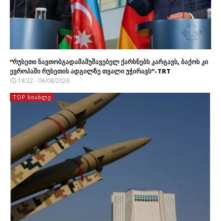
“რუსეთი ნავთობგადამამუშავებელ ქარხნებს კარგავს, ბაქოს კი
ევროპაში რუსეთის ადგილზე თვალი უჭირავს”-TRT
18:32 - 06/08/2026
TOP ᲡᲘᲐᲮᲚᲔ