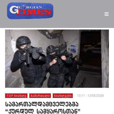
15:11 - 13/05/2026
TOP ᲡᲘᲐᲮᲚᲔ
ᲡᲐᲛᲐᲠᲗᲐᲚᲘ
ᲡᲘᲐᲮᲚᲔᲔᲑᲘ
სამართალდამცველებმა
“ქურდულ სამყაროსთან”