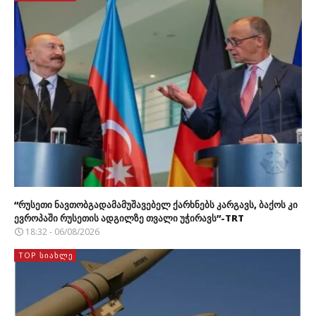
“რუსეთი ნავთობგადამამუშავებელ ქარხნებს კარგავს, ბაქოს კი
ევროპაში რუსეთის ადგილზე თვალი უჭირავს”-TRT
18:32 - 06/08/2026
TOP ᲡᲘᲐᲮᲚᲔ