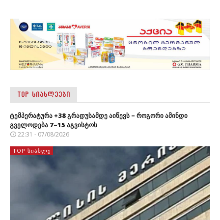
TOP ᲡᲘᲐᲮᲚᲔᲔᲑᲘ
ტემპერატურა +38 გრადუსამდე აიწევს – როგორი ამინდი
გველოდება 7–15 აგვისტოს
22:31 - 07/08/2026
TOP ᲡᲘᲐᲮᲚᲔ