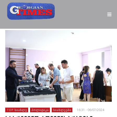
16:31 - 06/07/2024
TOP ᲡᲘᲐᲮᲚᲔ
ᲞᲝᲚᲘᲢᲘᲙᲐ
ᲡᲘᲐᲮᲚᲔᲔᲑᲘ