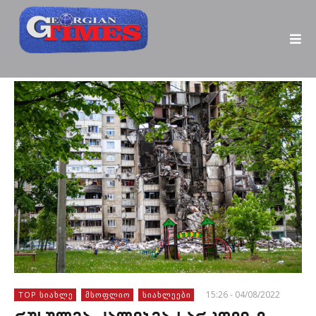
15:26 - 04/08/2022
TOP ᲡᲘᲐᲮᲚᲔ
ᲛᲡᲝᲤᲚᲘᲝ
ᲡᲘᲐᲮᲚᲔᲔᲑᲘ