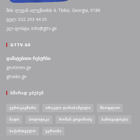
მის: ლევან ალექსიძის 4, Tbilisi, Georgia, 0186
ტელ: 032 293 44 05
ელ-ფოსტა: info@gttv.ge
GTTV.GE
დამატებითი რესურსი
geotimes.ge
gtradio.ge
ᲮᲨᲘᲠᲐᲓ ᲔᲫᲔᲑᲔᲜ
ᲔᲕᲠᲝᲙᲐᲕᲨᲘᲠᲘ
ᲘᲠᲐᲙᲚᲘ ᲦᲐᲠᲘᲑᲐᲨᲕᲘᲚᲘ
ᲛᲡᲝᲤᲚᲘᲝ
ᲜᲐᲢᲝ
ᲞᲝᲚᲘᲢᲘᲙᲐ
ᲠᲝᲛᲐᲜ ᲒᲝᲪᲘᲠᲘᲫᲔ
ᲡᲐᲖᲝᲒᲐᲓᲝᲔᲑᲐ
ᲡᲐᲥᲐᲠᲗᲕᲔᲚᲝ
ᲣᲙᲠᲐᲘᲜᲐ