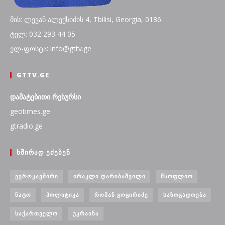
მის: ლევან ალექსიძის 4, Tbilisi, Georgia, 0186
ტელ: 032 293 44 05
ელ-ფოსტა: info@gttv.ge
GTTV.GE
დამატებითი რესურსი
geotimes.ge
gtradio.ge
ᲮᲨᲘᲠᲐᲓ ᲔᲫᲔᲑᲔᲜ
ᲔᲕᲠᲝᲙᲐᲕᲨᲘᲠᲘ
ᲘᲠᲐᲙᲚᲘ ᲦᲐᲠᲘᲑᲐᲨᲕᲘᲚᲘ
ᲛᲡᲝᲤᲚᲘᲝ
ᲜᲐᲢᲝ
ᲞᲝᲚᲘᲢᲘᲙᲐ
ᲠᲝᲛᲐᲜ ᲒᲝᲪᲘᲠᲘᲫᲔ
ᲡᲐᲖᲝᲒᲐᲓᲝᲔᲑᲐ
ᲡᲐᲥᲐᲠᲗᲕᲔᲚᲝ
ᲣᲙᲠᲐᲘᲜᲐ