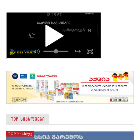
TOP ᲡᲘᲐᲮᲚᲔᲔᲑᲘ
TOP ᲡᲘᲐᲮᲚᲔ