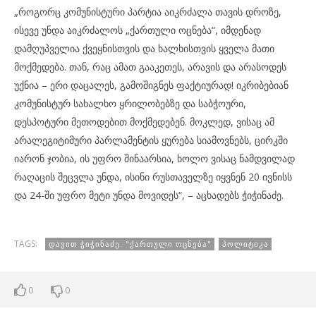
„როგორც კომუნისტური პარტია აიკრძალა თავის დროზე,
ისევე უნდა აიკრძალოს „ქართული ოცნება“, იმდენად
დამღუპველია ქვეყნისთვის და ხალხისთვის ყველა მათი
მოქმედება. თან, რაც ამათ გააკეთეს, არავის და არასოდეს
უქნია – ერი დაცალეს, გამოშიგნეს ფაქტიურად! იკრიბებიან
კომუნისტურ სახალხო ყრილობებზე და საბჭოური,
დესპოტური მეთოდებით მოქმედებენ. მოკლედ, ვისაც ამ
არალეგიტიმური პარლამენტის ყურება სიამოვნებს, ცირკში
იარონ ჯობია, ის უფრო შინაარსია, ხოლო ვისაც ნამდვილად
რაღაცის შეცვლა უნდა, ისინი რუსთაველზე იყვნენ 20 ივნისს
და 24-ში უფრო მეტი უნდა მოვიდეს“, – აცხადებს ჭიჭინაძე.
TAGS:
ᲓᲐᲕᲘᲗ ᲭᲘᲭᲘᲜᲐᲫᲔ. "ᲥᲐᲠᲗᲣᲚᲘ ᲝᲪᲜᲔᲑᲐ"
ᲞᲝᲚᲘᲢᲘᲙᲐ
0
0