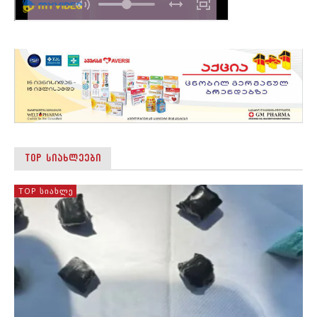
TOP ᲡᲘᲐᲮᲚᲔᲔᲑᲘ
TOP ᲡᲘᲐᲮᲚᲔ