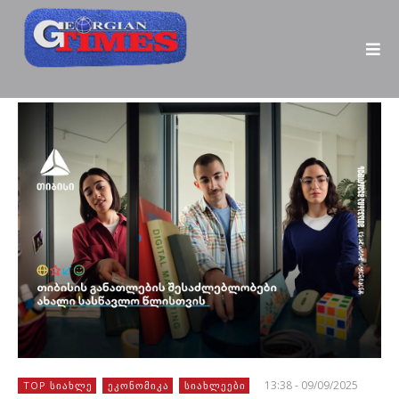
13:38 - 09/09/2025
TOP ᲡᲘᲐᲮᲚᲔ
ᲔᲙᲝᲜᲝᲛᲘᲙᲐ
ᲡᲘᲐᲮᲚᲔᲔᲑᲘ