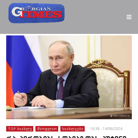
16:38 - 14/06/2024
TOP ᲡᲘᲐᲮᲚᲔ
ᲛᲡᲝᲤᲚᲘᲝ
ᲡᲘᲐᲮᲚᲔᲔᲑᲘ