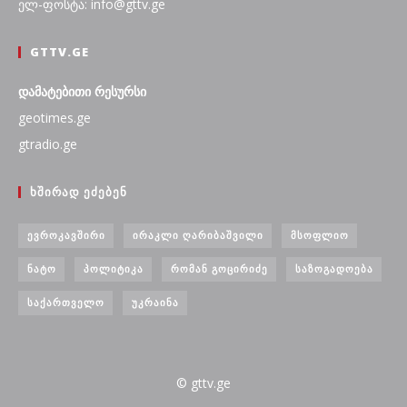
ელ-ფოსტა: info@gttv.ge
GTTV.GE
დამატებითი რესურსი
geotimes.ge
gtradio.ge
ᲮᲨᲘᲠᲐᲓ ᲔᲫᲔᲑᲔᲜ
ᲔᲕᲠᲝᲙᲐᲕᲨᲘᲠᲘ
ᲘᲠᲐᲙᲚᲘ ᲦᲐᲠᲘᲑᲐᲨᲕᲘᲚᲘ
ᲛᲡᲝᲤᲚᲘᲝ
ᲜᲐᲢᲝ
ᲞᲝᲚᲘᲢᲘᲙᲐ
ᲠᲝᲛᲐᲜ ᲒᲝᲪᲘᲠᲘᲫᲔ
ᲡᲐᲖᲝᲒᲐᲓᲝᲔᲑᲐ
ᲡᲐᲥᲐᲠᲗᲕᲔᲚᲝ
ᲣᲙᲠᲐᲘᲜᲐ
© gttv.ge