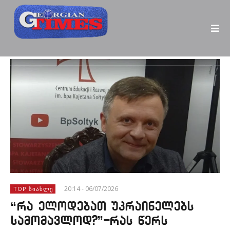
20:14 - 06/07/2026
TOP ᲡᲘᲐᲮᲚᲔ
“რა ელოდებათ უკრაინელებს
სამომავლოდ?”-რას წერს