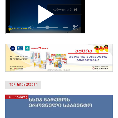
TOP ᲡᲘᲐᲮᲚᲔᲔᲑᲘ
TOP ᲡᲘᲐᲮᲚᲔ