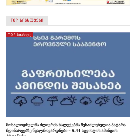
TOP ᲡᲘᲐᲮᲚᲔᲔᲑᲘ
TOP ᲡᲘᲐᲮᲚᲔ
მოსალოდნელმა ძლიერმა ნალექებმა შესაძლებელია პატარა
მდინარეებზე წყალმოვარდნები – 9-11 აგვისტოს ამინდის