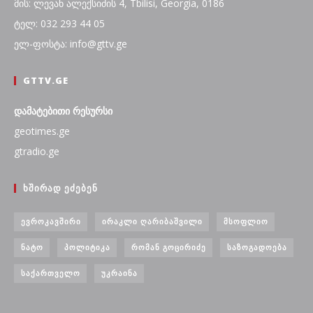
მის: ლევან ალექსიძის 4, Tbilisi, Georgia, 0186
ტელ: 032 293 44 05
ელ-ფოსტა: info@gttv.ge
GTTV.GE
დამატებითი რესურსი
geotimes.ge
gtradio.ge
ᲮᲨᲘᲠᲐᲓ ᲔᲫᲔᲑᲔᲜ
ᲔᲕᲠᲝᲙᲐᲕᲨᲘᲠᲘ
ᲘᲠᲐᲙᲚᲘ ᲦᲐᲠᲘᲑᲐᲨᲕᲘᲚᲘ
ᲛᲡᲝᲤᲚᲘᲝ
ᲜᲐᲢᲝ
ᲞᲝᲚᲘᲢᲘᲙᲐ
ᲠᲝᲛᲐᲜ ᲒᲝᲪᲘᲠᲘᲫᲔ
ᲡᲐᲖᲝᲒᲐᲓᲝᲔᲑᲐ
ᲡᲐᲥᲐᲠᲗᲕᲔᲚᲝ
ᲣᲙᲠᲐᲘᲜᲐ