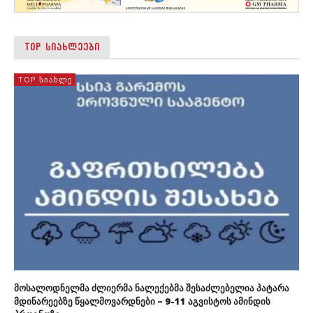
TOP ᲡᲘᲐᲮᲚᲔᲔᲑᲘ
TOP ᲡᲘᲐᲮᲚᲔ
მოსალოდნელმა ძლიერმა ნალექებმა შესაძლებელია პატარა
მდინარეებზე წყალმოვარდნები – 9-11 აგვისტოს ამინდის