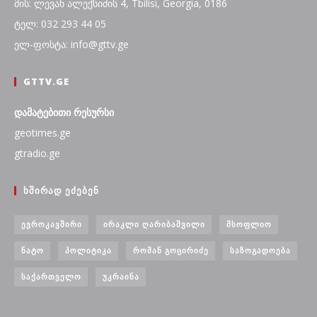
მის: ლევან ალექსიძის 4, Tbilisi, Georgia, 0186
ტელ: 032 293 44 05
ელ-ფოსტა: info@gttv.ge
GTTV.GE
დამატებითი რესურსი
geotimes.ge
gtradio.ge
ᲮᲨᲘᲠᲐᲓ ᲔᲫᲔᲑᲔᲜ
ᲔᲕᲠᲝᲙᲐᲕᲨᲘᲠᲘ
ᲘᲠᲐᲙᲚᲘ ᲦᲐᲠᲘᲑᲐᲨᲕᲘᲚᲘ
ᲛᲡᲝᲤᲚᲘᲝ
ᲜᲐᲢᲝ
ᲞᲝᲚᲘᲢᲘᲙᲐ
ᲠᲝᲛᲐᲜ ᲒᲝᲪᲘᲠᲘᲫᲔ
ᲡᲐᲖᲝᲒᲐᲓᲝᲔᲑᲐ
ᲡᲐᲥᲐᲠᲗᲕᲔᲚᲝ
ᲣᲙᲠᲐᲘᲜᲐ