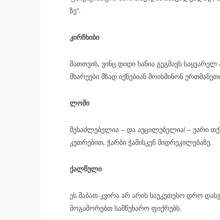
ზე”.
კირჩხი­ბი
მათ­თვის, ვინც დიდი ხა­ნია გეგ­მავს საყ­ვა­რელ ად
მხა­რე­ე­ბი მზად იქ­ნე­ბი­ან მო­ის­მი­ნონ ერ­თმა­ნე­
ლომი
შე­საძ­ლე­ბე­ლია – და აუ­ცი­ლე­ბე­ლია! – უარი თქ
კუთ­რე­ბით, ჭარ­ბი ჭა­მის­კენ მიდ­რე­კი­ლე­ბა­ზე.
ქალ­წუ­ლი
ეს შა­ბათ-კვი­რა არ არის სა­უ­კე­თე­სო დრო დას­ვე
მო­გა­შო­რებთ სამ­წუ­ხა­რო ფიქ­რებს.