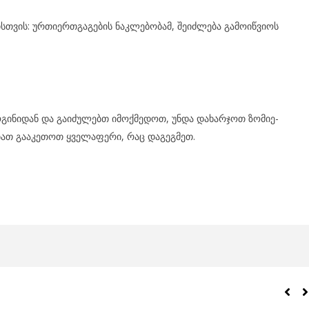
­თვის: ურ­თი­ერ­თგა­გე­ბის ნაკ­ლე­ბო­ბამ, შე­იძ­ლე­ბა გა­მო­იწ­ვი­ოს
ი­ნი­დან და გა­ი­ძუ­ლებთ იმოქ­მე­დოთ, უნდა და­ხარ­ჯოთ ზო­მი­ე­
ბათ გა­ა­კე­თოთ ყვე­ლა­ფე­რი, რაც და­გეგ­მეთ.