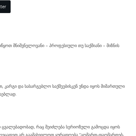
ter
ი­წყოთ მნიშ­ვნე­ლო­ვა­ნი – პრო­ფე­სი­უ­ლი თუ საქ­მი­ა­ნი – მიზ­ნის
კარ­გი და სა­სარ­გებ­ლო საქ­მე­ე­ბის­კენ უნდა იყოს მი­მარ­თუ­ლი
­სებ­ლად.
ურ ცვა­ლე­ბა­დო­ბად, რაც შე­იძ­ლე­ბა სე­რი­ო­ზუ­ლი გა­მოც­და იყოს
შე­ე­ცა­დეთ არ გა­ა­მახ­ვი­ლოთ ყუ­რა­დღე­ბა “აღ­მართ-დაღ­მარ­თებ­