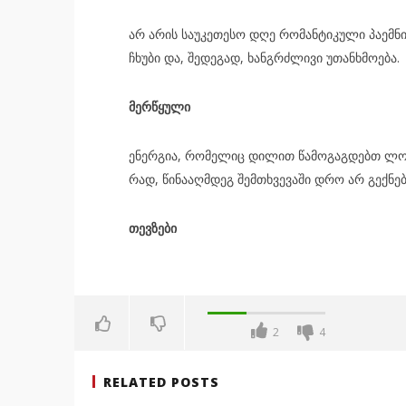
არ არის სა­უ­კე­თე­სო დღე რო­მან­ტი­კუ­ლი პა­ემ­ნის
ჩხუ­ბი და, შე­დე­გად, ხან­გრძლი­ვი უთან­ხმო­ე­ბა.
მერ­წყუ­ლი
ენერ­გია, რო­მე­ლიც დი­ლით წა­მო­გაგ­დებთ ლო­გ
რად, წი­ნა­აღ­მდეგ შემ­თხვე­ვა­ში დრო არ გექ­ნე­
თევ­ზე­ბი
2
4
RELATED POSTS