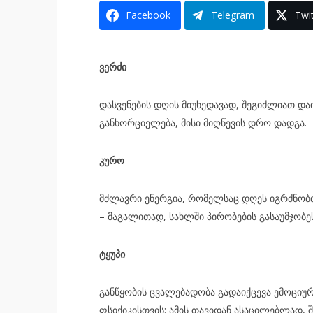
Facebook
Telegram
Twit
ვერ­ძი
დას­ვე­ნე­ბის დღის მი­უ­ხე­და­ვად, შე­გიძ­ლი­ათ და­
გან­ხორ­ცი­ე­ლე­ბა, მისი მიღ­წე­ვის დრო დად­გა.
კურო
მძლავ­რი ენერ­გია, რო­მელ­საც დღეს იგ­რძნობთ, 
– მა­გა­ლი­თად, სახ­ლში პი­რო­ბე­ბის გა­სა­უმ­ჯო­ბე
ტყუ­პი
გან­წყო­ბის ცვა­ლე­ბა­დო­ბა გა­და­იქ­ცე­ვა ემო­ცი­
ფსი­ქი­კის­თვის: ამის თა­ვი­დან ასა­ცი­ლებ­ლად, 