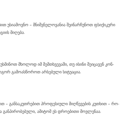
­ბით უსი­ა­მოვ­ნო – მნიშ­ვნე­ლო­ვა­ნია შე­ი­ნარ­ჩუ­ნოთ ფსი­ქი­კუ­რი
გი­ის მი­ღე­ბა.
ო­უს­მი­ნოთ მხო­ლოდ იმ შემ­თხვე­ვა­ში, თუ ისი­ნი შე­ი­ცა­ვენ კონ­
გორ გა­მო­ას­წო­როთ არ­სე­ბუ­ლი სი­ტუ­ა­ცია.
ბით – გან­სა­კუთ­რე­ბით პრო­ფე­სი­უ­ლი მიღ­წე­ვე­ბის კუ­თხით – რო­
 გან­პი­რო­ბე­ბუ­ლი, ამი­ტომ ეს დრო­ე­ბი­თი მოვ­ლე­ნაა.