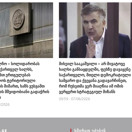
ელჩო – სოლიდარობას
მიხეილ სააკაშვილი – არ მივატოვე
 ქართველ ხალხს,
ხალხი განსაცდელში, ფეხზე დავაყენე
ბთ ერთგულებას
საქართველო, მთელი დემოკრატიული
ლოს ტერიტორიული
სამყარო და ქვეყანა გადავარჩინეთ,
 მიმართ, ხაზს ვუსვამთ
რომ რუსეთმა ვერ მიაღწია იმ ომის
ს მშვიდობიანი გადაჭრის
ვერცერთ სტრატეგიულ მიზანს
ს
09:59 - 07/08/2026
8/2026
.GE
ᲮᲨᲘᲠᲐᲓ ᲔᲫᲔᲑᲔᲜ