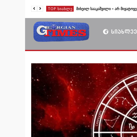
TOP ᲡᲘᲐᲮᲚᲔ
TOP ᲡᲘᲐᲮᲚᲔ
TOP ᲡᲘᲐᲮᲚᲔ
ᲡᲘᲐᲮᲚᲔᲔ
TOP ᲡᲘᲐᲮᲚᲔ