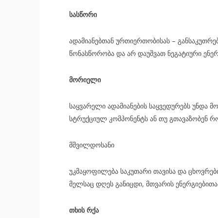
სას­წო­რი
ადა­მი­ა­ნებ­თან ურ­თი­ერ­თო­ბი­სას – გან­სა­კუთ­რე
წო­ნას­წო­რო­ბა და არ და­უშ­ვათ ნე­გა­ტი­უ­რი ენერ­
მო­რი­ე­ლი
საყ­ვა­რე­ლი ადა­მი­ა­ნე­ბის საყ­ვე­დუ­რებს უნდა მ
სტრუქ­ცი­ულ კომ­პო­ნენტს ან თუ გთა­ვა­ზო­ბენ რო­
მშვილ­დო­სა­ნი
უკ­მა­ყო­ფი­ლე­ბა სა­კუ­თა­რი თა­ვი­სა და ცხოვ­რე­
მელ­საც დღეს გა­ნიც­დი, მთვა­რის ენერ­გი­ე­ბი­თაა
თხის რქა