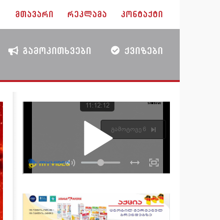
ᲛᲗᲐᲕᲐᲠᲘ
ᲠᲔᲙᲚᲐᲛᲐ
ᲙᲝᲜᲢᲐᲥᲢᲘ
ᲒᲐᲛᲝᲙᲘᲗᲮᲕᲔᲑᲘ
ᲥᲕᲘᲖᲔᲑᲘ