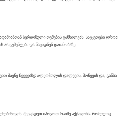
ა­მი­ან­თან სე­რი­ო­ზუ­ლი თე­მე­ბის გან­ხილ­ვას, სა­უ­კე­თე­სი დროა:
თის არ­გუ­მენ­ტე­ბი და წა­ვიდ­ნენ დათ­მო­ბა­ზე.
ვით მავ­ნე ჩვე­ვებ­ზე: ალ­კოჰო­ლის და­ლე­ვის, მო­წე­ვის და, გან­სა­
­ნე­ბის­თვის: შე­ე­ცა­დეთ იპო­ვოთ რა­ი­მე აქ­ტი­ვო­ბა, რო­მე­ლიც