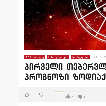
23:38 - 3
TOP ᲡᲘᲐᲮᲚᲔ
ᲡᲐᲖᲝᲒᲐᲓᲝᲔᲑᲐ
ᲡᲘᲐᲮᲚᲔᲔᲑᲘ
პირველი თებერვლ
პროგნოზი ზოდიაქ
2
4