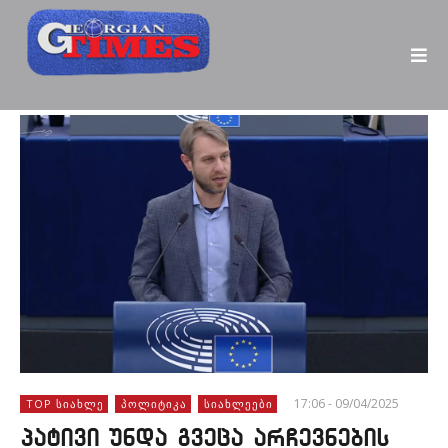
17:06 - 09/04/2025
TOP ᲡᲘᲐᲮᲚᲔ
ᲞᲝᲚᲘᲢᲘᲙᲐ
ᲡᲘᲐᲮᲚᲔᲔᲑᲘ
პატივი უნდა გვეცა არჩევნების