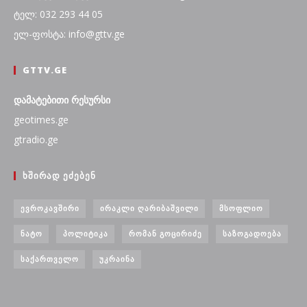
ტელ: 032 293 44 05
ელ-ფოსტა: info@gttv.ge
GTTV.GE
დამატებითი რესურსი
geotimes.ge
gtradio.ge
ᲮᲨᲘᲠᲐᲓ ᲔᲫᲔᲑᲔᲜ
ᲔᲕᲠᲝᲙᲐᲕᲨᲘᲠᲘ
ᲘᲠᲐᲙᲚᲘ ᲦᲐᲠᲘᲑᲐᲨᲕᲘᲚᲘ
ᲛᲡᲝᲤᲚᲘᲝ
ᲜᲐᲢᲝ
ᲞᲝᲚᲘᲢᲘᲙᲐ
ᲠᲝᲛᲐᲜ ᲒᲝᲪᲘᲠᲘᲫᲔ
ᲡᲐᲖᲝᲒᲐᲓᲝᲔᲑᲐ
ᲡᲐᲥᲐᲠᲗᲕᲔᲚᲝ
ᲣᲙᲠᲐᲘᲜᲐ