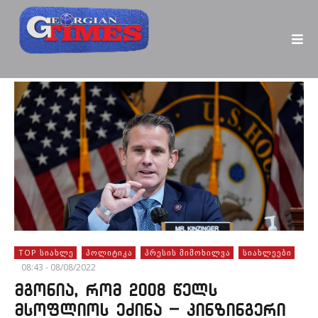
TOP ᲡᲘᲐᲮᲚᲔ
ᲞᲝᲚᲘᲢᲘᲙᲐ
ᲞᲠᲔᲡᲘᲡ ᲛᲘᲛᲝᲮᲘᲚᲕᲐ
ᲡᲘᲐᲮᲚᲔᲔᲑᲘ
08:43 - 08/08/2022
მგონია, რომ 2008 წელს
მსოფლიოს ეძინა – კინზინგერი