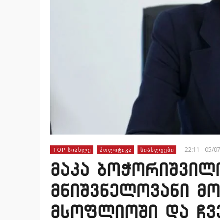
22:11 - 05/0
TOP ᲡᲘᲐᲮᲚᲔ
ᲞᲝᲚᲘᲢᲘᲙᲐ
ᲡᲘᲐᲮᲚᲔᲔᲑᲘ
მაკა ბოჭორიშვილი
მნიშვნელოვანი მ
მსოფლიოში და ჩვე