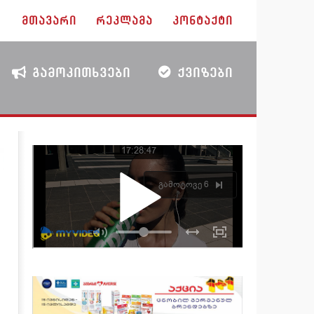
ᲛᲗᲐᲕᲐᲠᲘ
ᲠᲔᲙᲚᲐᲛᲐ
ᲙᲝᲜᲢᲐᲥᲢᲘ
ᲒᲐᲛᲝᲙᲘᲗᲮᲕᲔᲑᲘ
ᲥᲕᲘᲖᲔᲑᲘ