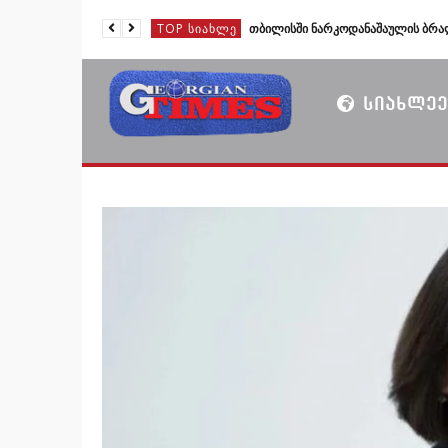
TOP ᲡᲘᲐᲮᲚᲔ
TOP ᲡᲘᲐᲮᲚᲔ
TOP ᲡᲘᲐᲮᲚᲔ
ᲡᲘᲐᲮᲚᲔᲔ
TOP ᲡᲘᲐᲮᲚᲔ