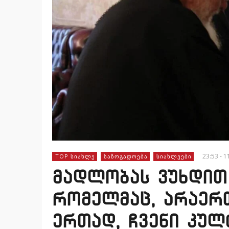
23:53 - 1
TOP ᲡᲘᲐᲮᲚᲔ
ᲡᲐᲖᲝᲒᲐᲓᲝᲔᲑᲐ
ᲡᲘᲐᲮᲚᲔᲔᲑᲘ
მადლობას ვუხდით 
რომელმაც, არაერთ
ერთად, ჩვენი კულ