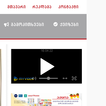
ᲛᲗᲐᲕᲐᲠᲘ
ᲠᲔᲙᲚᲐᲛᲐ
ᲙᲝᲜᲢᲐᲥᲢᲘ
ᲒᲐᲛᲝᲙᲘᲗᲮᲕᲔᲑᲘ
ᲥᲕᲘᲖᲔᲑᲘ