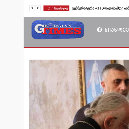
TOP ᲡᲘᲐᲮᲚᲔ
TOP ᲡᲘᲐᲮᲚᲔ
TOP ᲡᲘᲐᲮᲚᲔ
ᲡᲘᲐᲮᲚᲔᲔ
TOP ᲡᲘᲐᲮᲚᲔ