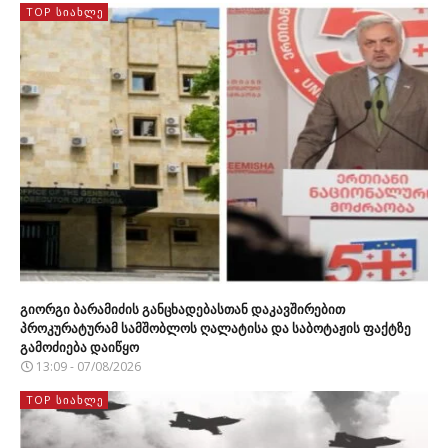
TOP ᲡᲘᲐᲮᲚᲔ
გიორგი ბარამიძის განცხადებასთან დაკავშირებით
პროკურატურამ სამშობლოს ღალატისა და საბოტაჟის ფაქტზე
გამოძიება დაიწყო
13:09 - 07/08/2026
TOP ᲡᲘᲐᲮᲚᲔ