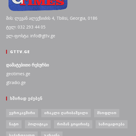
მის: ლევან ალექსიძის 4, Tbilisi, Georgia, 0186
ტელ: 032 293 44 05
ელ-ფოსტა: info@gttv.ge
GTTV.GE
დამატებითი რესურსი
geotimes.ge
gtradio.ge
ᲮᲨᲘᲠᲐᲓ ᲔᲫᲔᲑᲔᲜ
ᲔᲕᲠᲝᲙᲐᲕᲨᲘᲠᲘ
ᲘᲠᲐᲙᲚᲘ ᲦᲐᲠᲘᲑᲐᲨᲕᲘᲚᲘ
ᲛᲡᲝᲤᲚᲘᲝ
ᲜᲐᲢᲝ
ᲞᲝᲚᲘᲢᲘᲙᲐ
ᲠᲝᲛᲐᲜ ᲒᲝᲪᲘᲠᲘᲫᲔ
ᲡᲐᲖᲝᲒᲐᲓᲝᲔᲑᲐ
ᲡᲐᲥᲐᲠᲗᲕᲔᲚᲝ
ᲣᲙᲠᲐᲘᲜᲐ