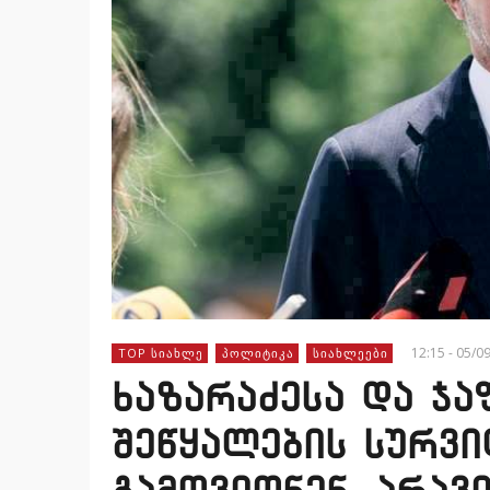
12:15 - 05/0
TOP ᲡᲘᲐᲮᲚᲔ
ᲞᲝᲚᲘᲢᲘᲙᲐ
ᲡᲘᲐᲮᲚᲔᲔᲑᲘ
ხაზარაძესა და ჯა
შეწყალების სურვი