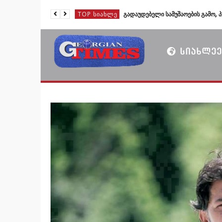
TOP ᲡᲘᲐᲮᲚᲔ
TOP ᲡᲘᲐᲮᲚᲔ
TOP ᲡᲘᲐᲮᲚᲔ
ᲡᲘᲐᲮᲚᲔᲔ
TOP ᲡᲘᲐᲮᲚᲔ