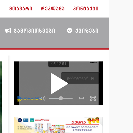
ᲛᲗᲐᲕᲐᲠᲘ
ᲠᲔᲙᲚᲐᲛᲐ
ᲙᲝᲜᲢᲐᲥᲢᲘ
ᲒᲐᲛᲝᲙᲘᲗᲮᲕᲔᲑᲘ
ᲥᲕᲘᲖᲔᲑᲘ