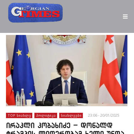
23:06 - 20/01/2025
TOP ᲡᲘᲐᲮᲚᲔ
ᲞᲝᲚᲘᲢᲘᲙᲐ
ᲡᲘᲐᲮᲚᲔᲔᲑᲘ
ირაკლი კობახიძე – დონალდ