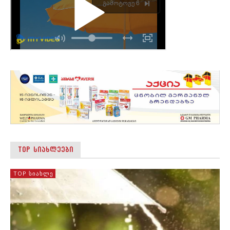
TOP ᲡᲘᲐᲮᲚᲔᲔᲑᲘ
TOP ᲡᲘᲐᲮᲚᲔ