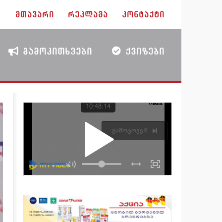
ᲛᲗᲐᲕᲐᲠᲘ
ᲠᲔᲙᲚᲐᲛᲐ
ᲙᲝᲜᲢᲐᲥᲢᲘ
ᲒᲐᲛᲝᲙᲘᲗᲮᲕᲔᲑᲘ
ᲥᲕᲘᲖᲔᲑᲘ