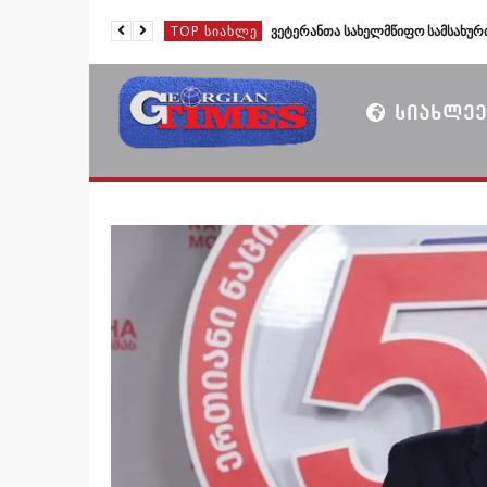
TOP ᲡᲘᲐᲮᲚᲔ
TOP ᲡᲘᲐᲮᲚᲔ
TOP ᲡᲘᲐᲮᲚᲔ
ᲡᲘᲐᲮᲚᲔᲔ
TOP ᲡᲘᲐᲮᲚᲔ