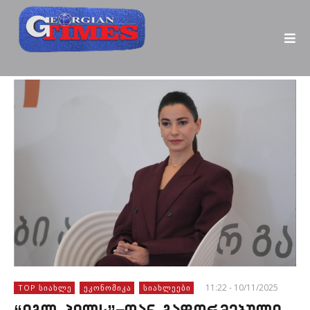
11:22 - 10/11/2025
TOP ᲡᲘᲐᲮᲚᲔ
ᲔᲙᲝᲜᲝᲛᲘᲙᲐ
ᲡᲘᲐᲮᲚᲔᲔᲑᲘ