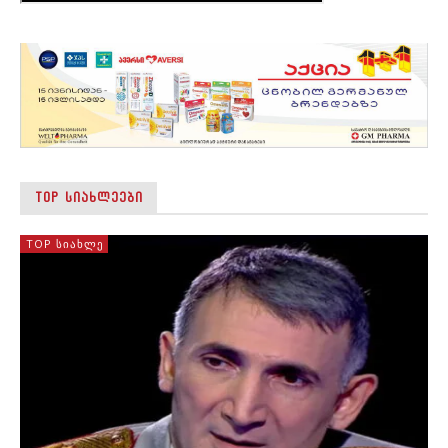
TOP ᲡᲘᲐᲮᲚᲔᲔᲑᲘ
TOP ᲡᲘᲐᲮᲚᲔ