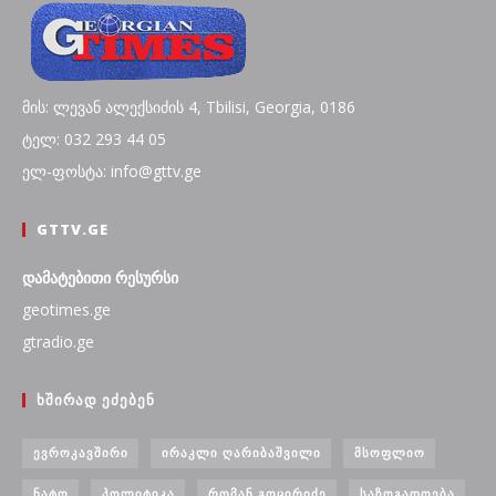
მის: ლევან ალექსიძის 4, Tbilisi, Georgia, 0186
ტელ: 032 293 44 05
ელ-ფოსტა: info@gttv.ge
GTTV.GE
დამატებითი რესურსი
geotimes.ge
gtradio.ge
ᲮᲨᲘᲠᲐᲓ ᲔᲫᲔᲑᲔᲜ
ᲔᲕᲠᲝᲙᲐᲕᲨᲘᲠᲘ
ᲘᲠᲐᲙᲚᲘ ᲦᲐᲠᲘᲑᲐᲨᲕᲘᲚᲘ
ᲛᲡᲝᲤᲚᲘᲝ
ᲜᲐᲢᲝ
ᲞᲝᲚᲘᲢᲘᲙᲐ
ᲠᲝᲛᲐᲜ ᲒᲝᲪᲘᲠᲘᲫᲔ
ᲡᲐᲖᲝᲒᲐᲓᲝᲔᲑᲐ