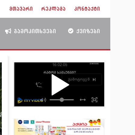
ᲛᲗᲐᲕᲐᲠᲘ
ᲠᲔᲙᲚᲐᲛᲐ
ᲙᲝᲜᲢᲐᲥᲢᲘ
ᲒᲐᲛᲝᲙᲘᲗᲮᲕᲔᲑᲘ
ᲥᲕᲘᲖᲔᲑᲘ