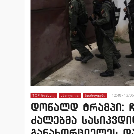
12:48 - 13/0
TOP ᲡᲘᲐᲮᲚᲔ
ᲛᲡᲝᲤᲚᲘᲝ
ᲡᲘᲐᲮᲚᲔᲔᲑᲘ
დონალდ ტრამპი: ჩ
ძალებმა სასიკვდ
განახორციელეს დ