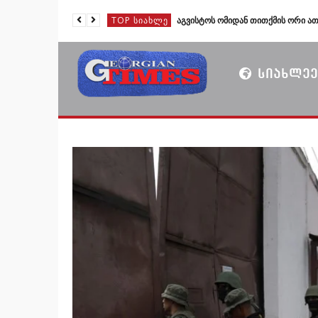
TOP ᲡᲘᲐᲮᲚᲔ
TOP ᲡᲘᲐᲮᲚᲔ
TOP ᲡᲘᲐᲮᲚᲔ
ᲡᲘᲐᲮᲚᲔᲔ
TOP ᲡᲘᲐᲮᲚᲔ