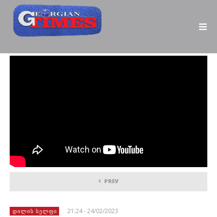
PREV
21:24 - 24/02/2023
ᲓᲘᲚᲘᲡ ᲡᲔᲚᲤᲘ