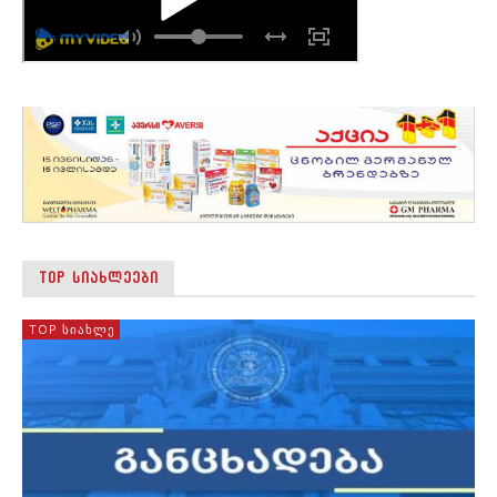
TOP ᲡᲘᲐᲮᲚᲔᲔᲑᲘ
TOP ᲡᲘᲐᲮᲚᲔ