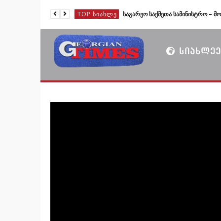
TOP ᲡᲘᲐᲮᲚᲔ
ᲡᲘᲐᲮᲚᲔᲔ