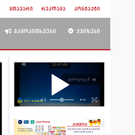
ᲛᲗᲐᲕᲐᲠᲘ
ᲠᲔᲙᲚᲐᲛᲐ
ᲙᲝᲜᲢᲐᲥᲢᲘ
ᲒᲐᲛᲝᲙᲘᲗᲮᲕᲔᲑᲘ
ᲥᲕᲘᲖᲔᲑᲘ