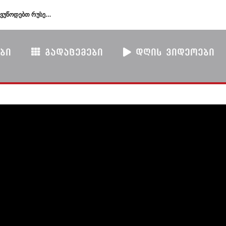
საგარეო საქმეთა სამინისტრო – მოვუწოდებთ რუსეთის ფედერაციას, შეწყვიტოს საქართველოს ტერიტორიების უკანონო ოკუპაცია და მათი ფაქტობრივი ანექსიისკენ მიმართული ქმედებები
ᲑᲘ
ᲒᲐᲓᲐᲪᲔᲛᲔᲑᲘ
ᲓᲦᲘᲡ ᲕᲘᲓᲔᲝᲔᲑᲘ