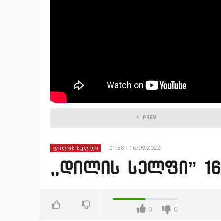
PREV
21:38 - 16/09/2022
ᲓᲘᲚᲘᲡ ᲡᲔᲚᲤᲘ
,,დილის სელფი” 16
0
0