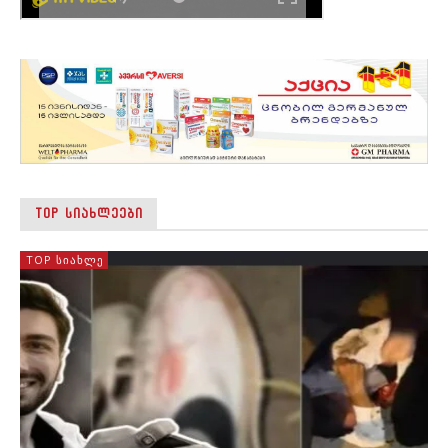
TOP ᲡᲘᲐᲮᲚᲔᲔᲑᲘ
TOP ᲡᲘᲐᲮᲚᲔ