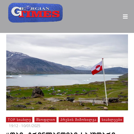
TOP ᲡᲘᲐᲮᲚᲔ
ᲛᲡᲝᲤᲚᲘᲝ
ᲞᲠᲔᲡᲘᲡ ᲛᲘᲛᲝᲮᲘᲚᲕᲐ
ᲡᲘᲐᲮᲚᲔᲔᲑᲘ
19:12 - 10/01/2025