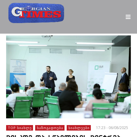
17:23 - 06/08/2025
TOP ᲡᲘᲐᲮᲚᲔ
ᲡᲐᲖᲝᲒᲐᲓᲝᲔᲑᲐ
ᲡᲘᲐᲮᲚᲔᲔᲑᲘ