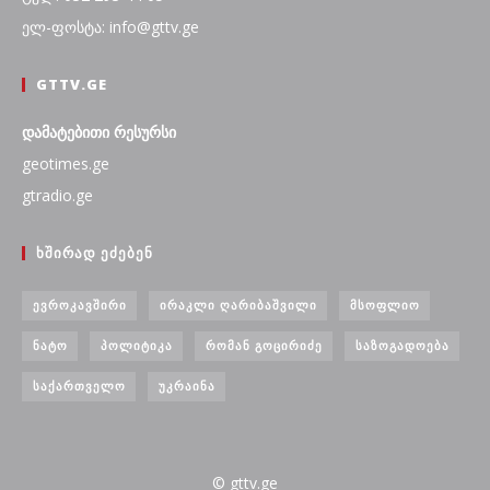
ელ-ფოსტა: info@gttv.ge
GTTV.GE
დამატებითი რესურსი
geotimes.ge
gtradio.ge
ᲮᲨᲘᲠᲐᲓ ᲔᲫᲔᲑᲔᲜ
ᲔᲕᲠᲝᲙᲐᲕᲨᲘᲠᲘ
ᲘᲠᲐᲙᲚᲘ ᲦᲐᲠᲘᲑᲐᲨᲕᲘᲚᲘ
ᲛᲡᲝᲤᲚᲘᲝ
ᲜᲐᲢᲝ
ᲞᲝᲚᲘᲢᲘᲙᲐ
ᲠᲝᲛᲐᲜ ᲒᲝᲪᲘᲠᲘᲫᲔ
ᲡᲐᲖᲝᲒᲐᲓᲝᲔᲑᲐ
ᲡᲐᲥᲐᲠᲗᲕᲔᲚᲝ
ᲣᲙᲠᲐᲘᲜᲐ
© gttv.ge