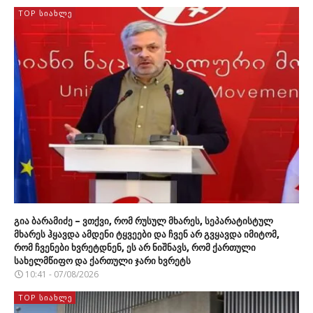
TOP ᲡᲘᲐᲮᲚᲔ
გია ბარამიძე – ვთქვი, რომ რუსულ მხარეს, სეპარატისტულ
მხარეს ჰყავდა ამდენი ტყვეები და ჩვენ არ გვყავდა იმიტომ,
რომ ჩვენები ხვრეტდნენ, ეს არ ნიშნავს, რომ ქართული
სახელმწიფო და ქართული ჯარი ხვრეტს
10:41 - 07/08/2026
TOP ᲡᲘᲐᲮᲚᲔ