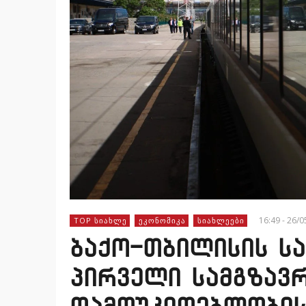
16:49 - 26/
TOP ᲡᲘᲐᲮᲚᲔ
ᲔᲙᲝᲜᲝᲛᲘᲙᲐ
ᲡᲘᲐᲮᲚᲔᲔᲑᲘ
ბაქო-თბილისის ს
პირველი სამგზავ