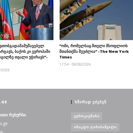
ავთობგადამამუშავებელ
“ომი, რომელსაც მთელი მსოფლიოს
არგავს, ბაქოს კი ევროპაში
შთანთქმა შეუძლია” -The New York
დგილზე თვალი უჭირავს”-
Times
17:54 - 06/08/2026
8/2026
.GE
ᲮᲨᲘᲠᲐᲓ ᲔᲫᲔᲑᲔᲜ
ბითი რესურსი
ᲔᲕᲠᲝᲙᲐᲕᲨᲘᲠᲘ
s.ge
ᲘᲠᲐᲙᲚᲘ ᲦᲐᲠᲘᲑᲐᲨᲕᲘᲚᲘ
ge