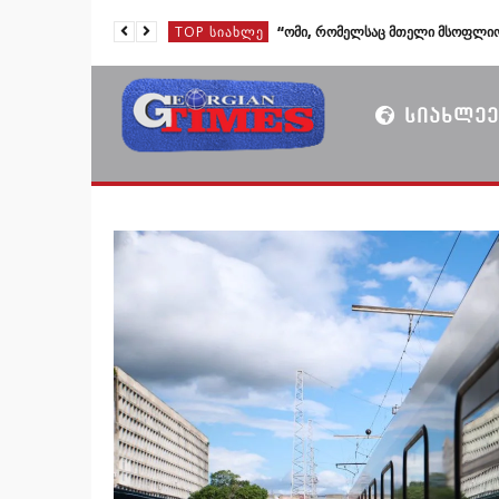
TOP ᲡᲘᲐᲮᲚᲔ
TOP ᲡᲘᲐᲮᲚᲔ
TOP ᲡᲘᲐᲮᲚᲔ
ᲡᲘᲐᲮᲚᲔᲔ
TOP ᲡᲘᲐᲮᲚᲔ