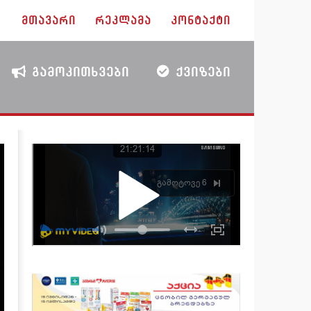
ᲛᲗᲐᲕᲐᲠᲘ
ᲠᲔᲙᲚᲐᲛᲐ
ᲙᲝᲜᲢᲐᲥᲢᲘ
ᲒᲐᲛᲝᲙᲘᲗᲮᲕᲔᲑᲘ
ᲥᲕᲘᲖᲔᲑᲘ