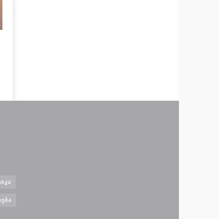
ᲘᲙᲐ
ᲝᲔᲑᲐ