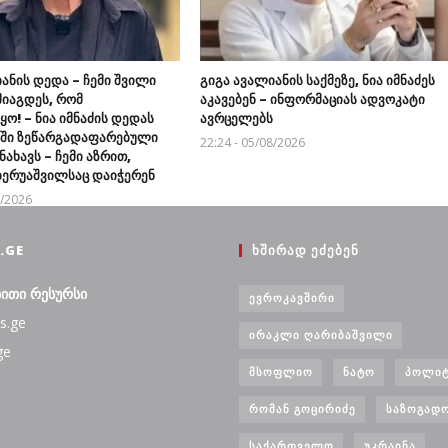
ანის დედა – ჩემი შვილი
გიგა ავალიანის საქმეზე, ნია იმნაძეს
მიაგდეს, რომ
აკავებენ – ინფორმაციას ადვოკატი
ო! – ნია იმნაძის დედას
ავრცელებს
აში ზეწარგადაფარებული
22:24 - 05/08/2026
ნახავს – ჩემი აზრით,
 ბერუაშვილსაც დაიჭერენ
8/2026
.GE
ᲮᲨᲘᲠᲐᲓ ᲔᲫᲔᲑᲔᲜ
ბითი რესურსი
ᲔᲕᲠᲝᲙᲐᲕᲨᲘᲠᲘ
s.ge
ᲘᲠᲐᲙᲚᲘ ᲦᲐᲠᲘᲑᲐᲨᲕᲘᲚᲘ
ge
ᲛᲡᲝᲤᲚᲘᲝ
ᲜᲐᲢᲝ
ᲞᲝᲚᲘᲢ
ᲠᲝᲛᲐᲜ ᲒᲝᲪᲘᲠᲘᲫᲔ
ᲡᲐᲖᲝᲒᲐᲓ
ᲡᲐᲥᲐᲠᲗᲕᲔᲚᲝ
ᲣᲙᲠᲐᲘᲜᲐ