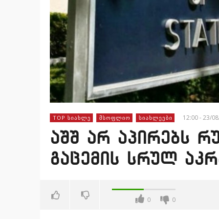
12:00 - 23/0
TOP ᲡᲘᲐᲮᲚᲔ
ᲛᲡᲝᲤᲚᲘᲝ
ᲡᲘᲐᲮᲚᲔᲔᲑᲘ
აშშ არ აპირებს რ
გაცემის სრულ აკ
0
0