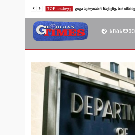
TOP ᲡᲘᲐᲮᲚᲔ
TOP ᲡᲘᲐᲮᲚᲔ
TOP ᲡᲘᲐᲮᲚᲔ
ᲡᲘᲐᲮᲚᲔᲔ
TOP ᲡᲘᲐᲮᲚᲔ