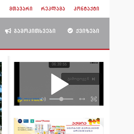
ᲛᲗᲐᲕᲐᲠᲘ
ᲠᲔᲙᲚᲐᲛᲐ
ᲙᲝᲜᲢᲐᲥᲢᲘ
ᲒᲐᲛᲝᲙᲘᲗᲮᲕᲔᲑᲘ
ᲥᲕᲘᲖᲔᲑᲘ