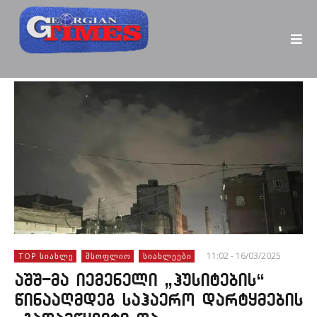
11:02 - 16/03/2025
TOP ᲡᲘᲐᲮᲚᲔ
ᲛᲡᲝᲤᲚᲘᲝ
ᲡᲘᲐᲮᲚᲔᲔᲑᲘ
აშშ-მა იემენელი „ჰუსიტების“
წინააღმდეგ საჰაერო დარტყმების