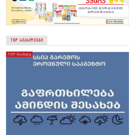
TOP ᲡᲘᲐᲮᲚᲔᲔᲑᲘ
TOP ᲡᲘᲐᲮᲚᲔ