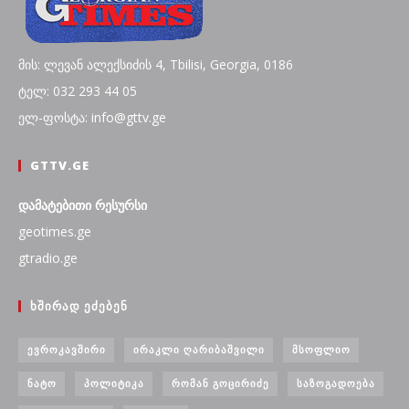
მის: ლევან ალექსიძის 4, Tbilisi, Georgia, 0186
ტელ: 032 293 44 05
ელ-ფოსტა: info@gttv.ge
GTTV.GE
დამატებითი რესურსი
geotimes.ge
gtradio.ge
ᲮᲨᲘᲠᲐᲓ ᲔᲫᲔᲑᲔᲜ
ᲔᲕᲠᲝᲙᲐᲕᲨᲘᲠᲘ
ᲘᲠᲐᲙᲚᲘ ᲦᲐᲠᲘᲑᲐᲨᲕᲘᲚᲘ
ᲛᲡᲝᲤᲚᲘᲝ
ᲜᲐᲢᲝ
ᲞᲝᲚᲘᲢᲘᲙᲐ
ᲠᲝᲛᲐᲜ ᲒᲝᲪᲘᲠᲘᲫᲔ
ᲡᲐᲖᲝᲒᲐᲓᲝᲔᲑᲐ