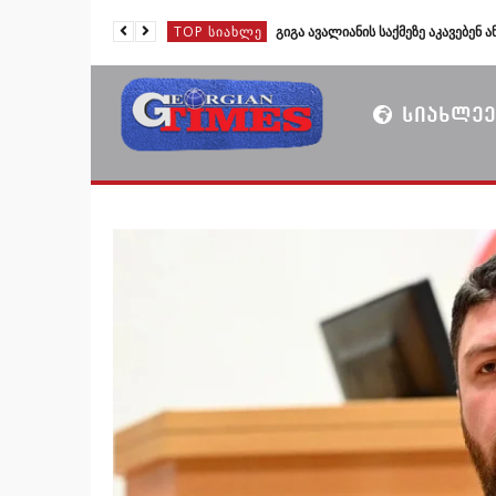
TOP ᲡᲘᲐᲮᲚᲔ
TOP ᲡᲘᲐᲮᲚᲔ
TOP ᲡᲘᲐᲮᲚᲔ
ᲡᲘᲐᲮᲚᲔᲔ
TOP ᲡᲘᲐᲮᲚᲔ