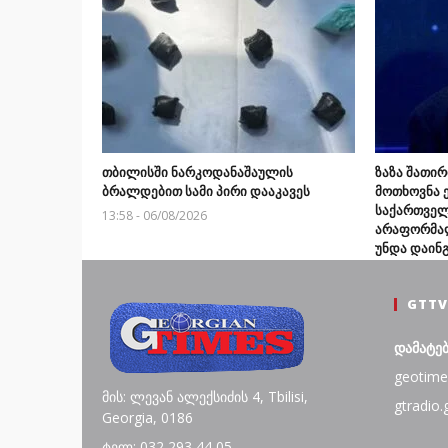
თბილისში ნარკოდანაშაულის
ზაზა შათი
ბრალდებით სამი პირი დააკავეს
მოთხოვნა ე
საქართველ
13:58 - 06/08/2026
არაფორმალ
უნდა დაინ
ინგრევა დ
11:32 - 06/0
GTTV
დამატე
geotime
მის: ლევან ალექსიძის 4, Tbilisi,
gtradio.
Georgia, 0186
ტელ: 032 293 44 05