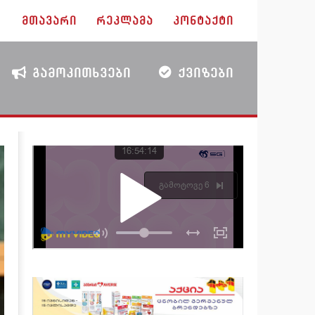
ᲛᲗᲐᲕᲐᲠᲘ
ᲠᲔᲙᲚᲐᲛᲐ
ᲙᲝᲜᲢᲐᲥᲢᲘ
ᲒᲐᲛᲝᲙᲘᲗᲮᲕᲔᲑᲘ
ᲥᲕᲘᲖᲔᲑᲘ