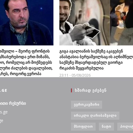
რიშვილი – მეორე ფრონტის
გიგა ავალიანის საქმეზე აკავებენ
მსახურებოდა ერთ მიზანს,
ანასტასია ბერუაშვილსაც ის აღნიშნულ
ო, რომელიც არ მოქმედებს
საქმეზე მსჯავრდადებულ გიორგი
ური ძალების დავალებით,
რიკაძის შეყვარებულია
გრეს, როგორც ევროპა
23:11 - 05/08/2026
ღეს და დაინგრევა ხვალ
8/2026
.GE
ᲮᲨᲘᲠᲐᲓ ᲔᲫᲔᲑᲔᲜ
ბითი რესურსი
ᲔᲕᲠᲝᲙᲐᲕᲨᲘᲠᲘ
s.ge
ᲘᲠᲐᲙᲚᲘ ᲦᲐᲠᲘᲑᲐᲨᲕᲘᲚᲘ
ge
ᲛᲡᲝᲤᲚᲘᲝ
ᲜᲐᲢᲝ
ᲞᲝᲚᲘᲢ