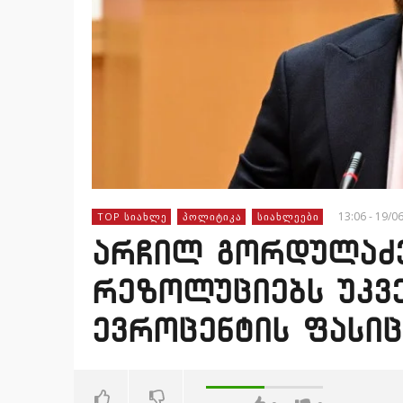
13:06 - 19/0
TOP ᲡᲘᲐᲮᲚᲔ
ᲞᲝᲚᲘᲢᲘᲙᲐ
ᲡᲘᲐᲮᲚᲔᲔᲑᲘ
არჩილ გორდულაძე
რეზოლუციებს უკვ
ევროცენტის ფასიც