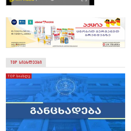
TOP ᲡᲘᲐᲮᲚᲔᲔᲑᲘ
TOP ᲡᲘᲐᲮᲚᲔ