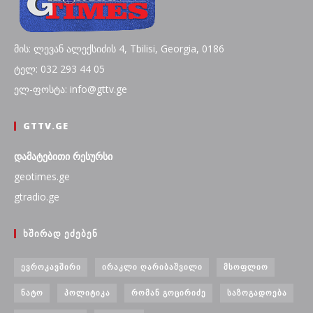
მის: ლევან ალექსიძის 4, Tbilisi, Georgia, 0186
ტელ: 032 293 44 05
ელ-ფოსტა: info@gttv.ge
GTTV.GE
დამატებითი რესურსი
geotimes.ge
gtradio.ge
ᲮᲨᲘᲠᲐᲓ ᲔᲫᲔᲑᲔᲜ
ᲔᲕᲠᲝᲙᲐᲕᲨᲘᲠᲘ
ᲘᲠᲐᲙᲚᲘ ᲦᲐᲠᲘᲑᲐᲨᲕᲘᲚᲘ
ᲛᲡᲝᲤᲚᲘᲝ
ᲜᲐᲢᲝ
ᲞᲝᲚᲘᲢᲘᲙᲐ
ᲠᲝᲛᲐᲜ ᲒᲝᲪᲘᲠᲘᲫᲔ
ᲡᲐᲖᲝᲒᲐᲓᲝᲔᲑᲐ