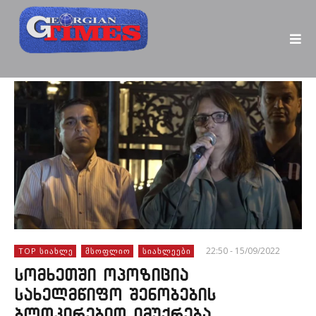
22:50 - 15/09/2022
TOP ᲡᲘᲐᲮᲚᲔ
ᲛᲡᲝᲤᲚᲘᲝ
ᲡᲘᲐᲮᲚᲔᲔᲑᲘ
სომხეთში ოპოზიცია
სახელმწიფო შენობების
ბლოკირებით იმუქრება