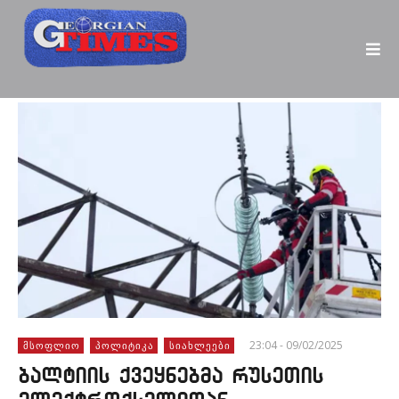
23:04 - 09/02/2025
ᲛᲡᲝᲤᲚᲘᲝ
ᲞᲝᲚᲘᲢᲘᲙᲐ
ᲡᲘᲐᲮᲚᲔᲔᲑᲘ
ბალტიის ქვეყნებმა რუსეთის