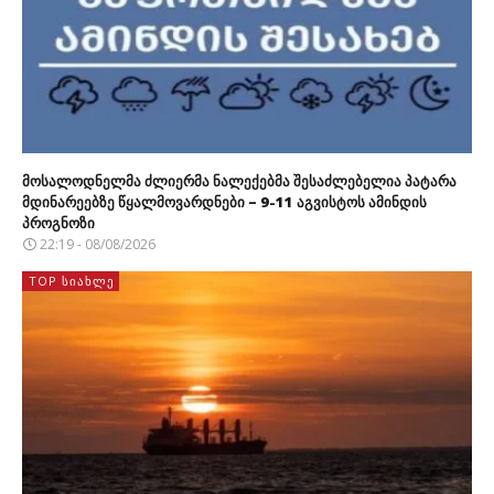
მოსალოდნელმა ძლიერმა ნალექებმა შესაძლებელია პატარა
მდინარეებზე წყალმოვარდნები – 9-11 აგვისტოს ამინდის
პროგნოზი
22:19 - 08/08/2026
TOP ᲡᲘᲐᲮᲚᲔ