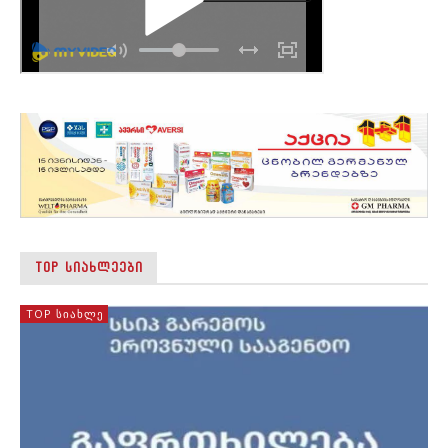
TOP ᲡᲘᲐᲮᲚᲔᲔᲑᲘ
TOP ᲡᲘᲐᲮᲚᲔ