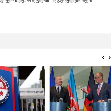
დ ბევრს საქმეს არ შეეჭიდოთ – ნუ გაუადვილებთ სხვებს