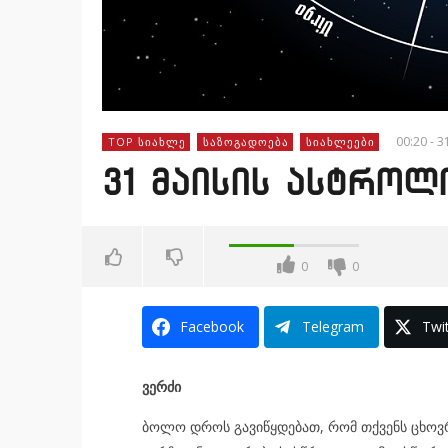
00:20 - 3
TOP ᲡᲘᲐᲮᲚᲔ
ᲡᲐᲖᲝᲒᲐᲓᲝᲔᲑᲐ
ᲡᲘᲐᲮᲚᲔᲔᲑᲘ
31 მაისის ასტრო
0
0
Facebook
Telegram
Twit
ვერძი
ბოლო დროს გავიწყდებათ, რომ თქვენს ცხოვრ