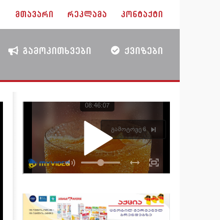
ᲛᲗᲐᲕᲐᲠᲘ
ᲠᲔᲙᲚᲐᲛᲐ
ᲙᲝᲜᲢᲐᲥᲢᲘ
ᲒᲐᲛᲝᲙᲘᲗᲮᲕᲔᲑᲘ
ᲥᲕᲘᲖᲔᲑᲘ