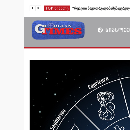
TOP ᲡᲘᲐᲮᲚᲔ
TOP ᲡᲘᲐᲮᲚᲔ
TOP ᲡᲘᲐᲮᲚᲔ
ᲡᲘᲐᲮᲚᲔᲔ
TOP ᲡᲘᲐᲮᲚᲔ