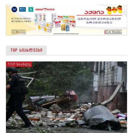
TOP ᲡᲘᲐᲮᲚᲔᲔᲑᲘ
TOP ᲡᲘᲐᲮᲚᲔ