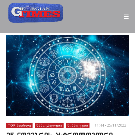
11:44 - 25/11/2022
TOP ᲡᲘᲐᲮᲚᲔ
ᲡᲐᲖᲝᲒᲐᲓᲝᲔᲑᲐ
ᲡᲘᲐᲮᲚᲔᲔᲑᲘ