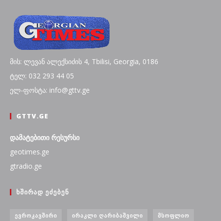
მის: ლევან ალექსიძის 4, Tbilisi, Georgia, 0186
ტელ: 032 293 44 05
ელ-ფოსტა: info@gttv.ge
GTTV.GE
დამატებითი რესურსი
geotimes.ge
gtradio.ge
ᲮᲨᲘᲠᲐᲓ ᲔᲫᲔᲑᲔᲜ
ᲔᲕᲠᲝᲙᲐᲕᲨᲘᲠᲘ
ᲘᲠᲐᲙᲚᲘ ᲦᲐᲠᲘᲑᲐᲨᲕᲘᲚᲘ
ᲛᲡᲝᲤᲚᲘᲝ