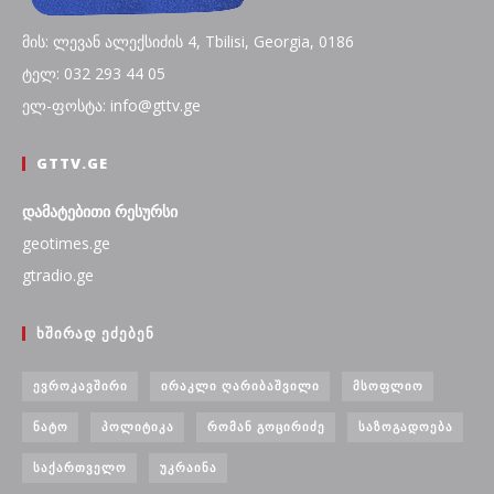
მის: ლევან ალექსიძის 4, Tbilisi, Georgia, 0186
ტელ: 032 293 44 05
ელ-ფოსტა: info@gttv.ge
GTTV.GE
დამატებითი რესურსი
geotimes.ge
gtradio.ge
ᲮᲨᲘᲠᲐᲓ ᲔᲫᲔᲑᲔᲜ
ᲔᲕᲠᲝᲙᲐᲕᲨᲘᲠᲘ
ᲘᲠᲐᲙᲚᲘ ᲦᲐᲠᲘᲑᲐᲨᲕᲘᲚᲘ
ᲛᲡᲝᲤᲚᲘᲝ
ᲜᲐᲢᲝ
ᲞᲝᲚᲘᲢᲘᲙᲐ
ᲠᲝᲛᲐᲜ ᲒᲝᲪᲘᲠᲘᲫᲔ
ᲡᲐᲖᲝᲒᲐᲓᲝᲔᲑᲐ
ᲡᲐᲥᲐᲠᲗᲕᲔᲚᲝ
ᲣᲙᲠᲐᲘᲜᲐ