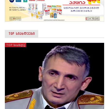
TOP ᲡᲘᲐᲮᲚᲔᲔᲑᲘ
TOP ᲡᲘᲐᲮᲚᲔ