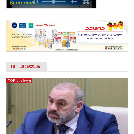
TOP ᲡᲘᲐᲮᲚᲔᲔᲑᲘ
TOP ᲡᲘᲐᲮᲚᲔ