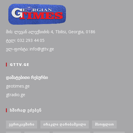
მის: ლევან ალექსიძის 4, Tbilisi, Georgia, 0186
ტელ: 032 293 44 05
ელ-ფოსტა: info@gttv.ge
GTTV.GE
დამატებითი რესურსი
geotimes.ge
gtradio.ge
ᲮᲨᲘᲠᲐᲓ ᲔᲫᲔᲑᲔᲜ
ᲔᲕᲠᲝᲙᲐᲕᲨᲘᲠᲘ
ᲘᲠᲐᲙᲚᲘ ᲦᲐᲠᲘᲑᲐᲨᲕᲘᲚᲘ
ᲛᲡᲝᲤᲚᲘᲝ