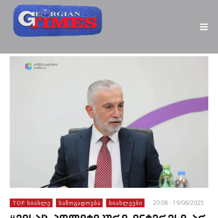
20:08 - 19/06/2025
TOP ᲡᲘᲐᲮᲚᲔ
ᲡᲐᲖᲝᲒᲐᲓᲝᲔᲑᲐ
ᲡᲘᲐᲮᲚᲔᲔᲑᲘ