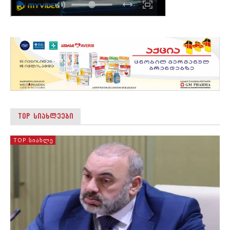
TOP ᲡᲘᲐᲮᲚᲔᲔᲑᲘ
TOP ᲡᲘᲐᲮᲚᲔ